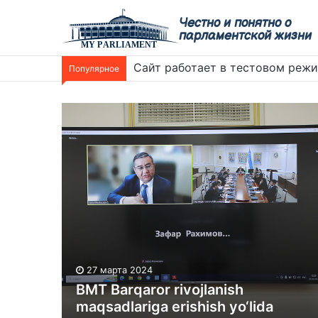
Честно и понятно о
парламентской жизни
Сайт работает в тестовом реж
Популярное
27 марта 2024
BMT Barqaror rivojlanish
maqsadlariga erishish yo‘lida