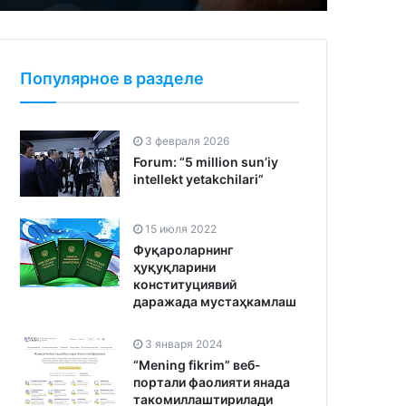
Популярное в разделе
3 февраля 2026
Forum: “5 million sun’iy
intellekt yetakchilari”
15 июля 2022
Фуқароларнинг
ҳуқуқларини
конституциявий
даражада мустаҳкамлаш
3 января 2024
“Mening fikrim” веб-
портали фаолияти янада
такомиллаштирилади