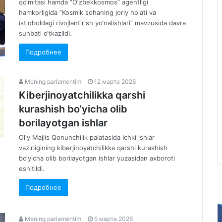
qo‘mitasi hamda “O‘zbekkosmos” agentligi
hamkorligida “Kosmik sohaning joriy holati va
istiqboldagi rivojlantirish yo‘nalishlari” mavzusida davra
suhbati o‘tkazildi.
Подробнее
Mening parlamentim
12 марта 2026
Kiberjinoyatchilikka qarshi
kurashish bo‘yicha olib
borilayotgan ishlar
Oliy Majlis Qonunchilik palatasida Ichki ishlar
vazirligining kiberjinoyatchilikka qarshi kurashish
bo‘yicha olib borilayotgan ishlar yuzasidan axboroti
eshitildi.
Подробнее
Mening parlamentim
5 марта 2026