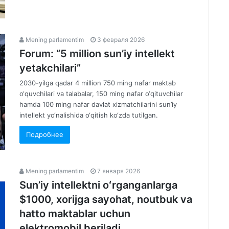
Mening parlamentim
3 февраля 2026
Forum: “5 million sun’iy intellekt
yetakchilari”
2030-yilga qadar 4 million 750 ming nafar maktab
o‘quvchilari va talabalar, 150 ming nafar o‘qituvchilar
hamda 100 ming nafar davlat xizmatchilarini sun’iy
intellekt yo‘nalishida o‘qitish ko‘zda tutilgan.
Подробнее
Mening parlamentim
7 января 2026
Sun’iy intellektni oʻrganganlarga
$1000, xorijga sayohat, noutbuk va
hatto maktablar uchun
elektromobil beriladi