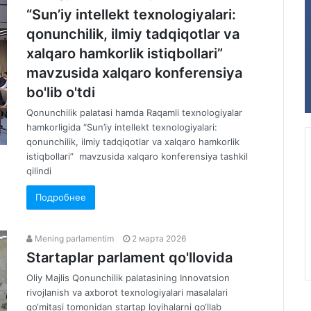
“Sun’iy intellekt texnologiyalari:
qonunchilik, ilmiy tadqiqotlar va
xalqaro hamkorlik istiqbollari”
mavzusida xalqaro konferensiya
bo'lib o'tdi
Qonunchilik palatasi hamda Raqamli texnologiyalar
hamkorligida “Sun’iy intellekt texnologiyalari:
qonunchilik, ilmiy tadqiqotlar va xalqaro hamkorlik
istiqbollari” mavzusida xalqaro konferensiya tashkil
qilindi
Подробнее
Mening parlamentim
2 марта 2026
Startaplar parlament qo'llovida
Oliy Majlis Qonunchilik palatasining Innovatsion
rivojlanish va axborot texnologiyalari masalalari
qo‘mitasi tomonidan startap loyihalarni qo‘llab