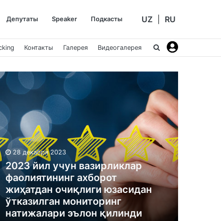
UZ
|
RU
Депутаты
Speaker
Подкасты
cking
Контакты
Галерея
Видеогалерея
28 декабря 2023
2023 йил учун вазирликлар
фаолиятининг ахборот
жиҳатдан очиқлиги юзасидан
ўтказилган мониторинг
натижалари эълон қилинди