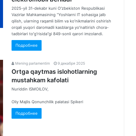
2025-yil 31-dekabr kuni Oʻzbekiston Respublikasi
Vazirlar Mahkamasining “Yoshlarni IT sohasiga jalb
qilish, ularning raqamli bilim va koʻnikmalarini oshirish
orqali yuqori daromadli kasblarga yoʻnaltirish chora-
tadbirlari toʻgʻrisida”gi 849-sonli qarori imzolandi.
Подробнее
Mening parlamentim
9 декабря 2025
Ortga qaytmas islohotlarning
mustahkam kafolati
Nuriddin ISMOILOV,
Oliy Majlis Qonunchilik palatasi Spikeri
Подробнее