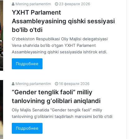
Mening parlamentim
23 февраля 2026
YXHT Parlament
Assambleyasining qishki sessiyasi
bo'lib o'tdi
O‘zbekiston Respublikasi Oliy Majlisi delegatsiyasi
Vena shahrida bo‘lib o‘tgan YXHT Parlament
Assambleyasining qishki sessiyasida ishtirok etdi.
Подробнее
Mening parlamentim
16 февраля 2026
“Gender tenglik faoli” milliy
tanlovining g‘oliblari aniqlandi
Oliy Majlis Senatida “Gender tenglik faoli” milliy
tanlovining g‘oliblarini taqdirlash marosimi bo‘lib o‘tdi
Подробнее