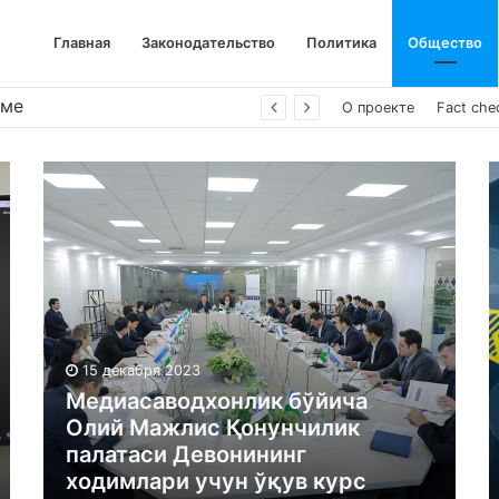
Главная
Законодательство
Политика
Общество
име
О проекте
Fact che
15 декабря 2023
Медиасаводхонлик бўйича
Олий Мажлис Қонунчилик
палатаси Девонининг
ходимлари учун ўқув курс