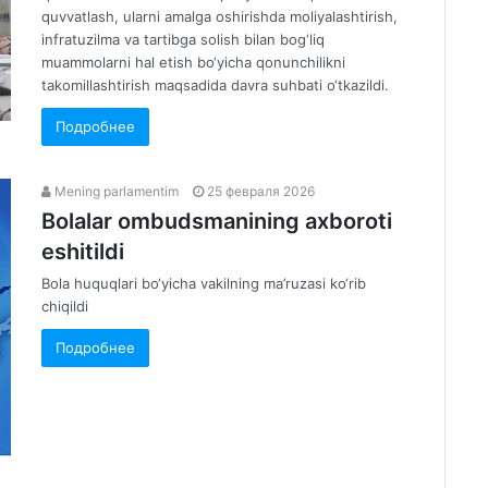
quvvatlash, ularni amalga oshirishda moliyalashtirish,
infratuzilma va tartibga solish bilan bog‘liq
muammolarni hal etish bo‘yicha qonunchilikni
takomillashtirish maqsadida davra suhbati o‘tkazildi.
Подробнее
Mening parlamentim
25 февраля 2026
Bolalar ombudsmanining axboroti
eshitildi
Bola huquqlari bo‘yicha vakilning ma’ruzasi ko‘rib
chiqildi
Подробнее