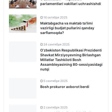
parlamentlari vakillari uchrashishdi
16 октября 2025
Maktabgacha va maktab ta’limi
vazirligi budjet pullarini qanday
sarflamoqda?
24 сентября 2025
O‘zbekiston Respublikasi Prezidenti
Shavkat Mirziyoyevning Birlashgan
Millatlar Tashkiloti Bosh
Assambleyasining 80-sessiyasidagi
nutqi
5 сентября 2025
Bosh prokuror axborot berdi
2 сентября 2025
Qonunchilik hujjatlarini sifatli