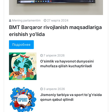
Mening parlamentim
27 марта 2024
BMT Barqaror rivojlanish maqsadlariga
erishish yo‘lida
Подробнее
7 апреля 2026
O‘simlik va hayvonot dunyosini
muhofaza qilish kuchaytiriladi
3 апреля 2026
Jismoniy tarbiya va sport toʻgʻrisida
qonun qabul qilindi