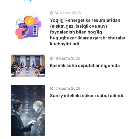
24 марта 2026
Yoqilg‘i-energetika resurslaridan
(elektr, gaz, issiqlik va suv)
foydalanish bilan bog‘liq
huquqbuzarliklarga qarshi choralar
kuchaytiriladi
18 марта 2026
Kosmik soha deputatlar nigohida
17 марта 2026
Sunʼiy intellekt etikasi qabul qilindi