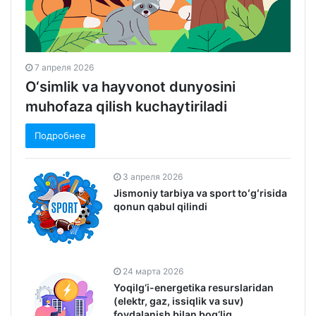
7 апреля 2026
O‘simlik va hayvonot dunyosini
muhofaza qilish kuchaytiriladi
Подробнее
3 апреля 2026
Jismoniy tarbiya va sport toʻgʻrisida
qonun qabul qilindi
24 марта 2026
Yoqilg‘i-energetika resurslaridan
(elektr, gaz, issiqlik va suv)
foydalanish bilan bog‘liq