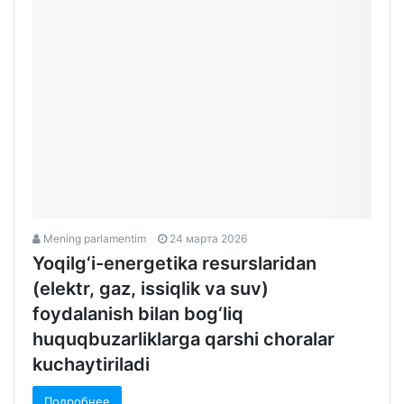
Mening parlamentim
24 марта 2026
Yoqilg‘i-energetika resurslaridan
(elektr, gaz, issiqlik va suv)
foydalanish bilan bog‘liq
huquqbuzarliklarga qarshi choralar
kuchaytiriladi
Подробнее