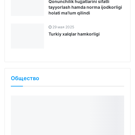
tayyorlash hamda norma ijodkorligi
holati ma'lum qilindi
29 мая 2025
Turkiy xalqlar hamkorligi
Общество