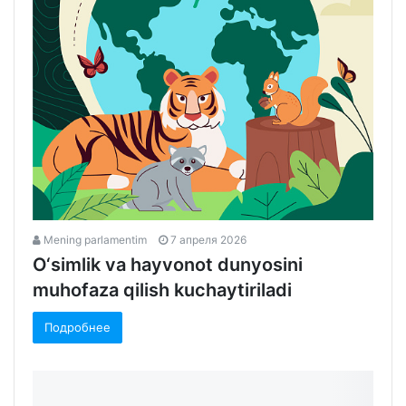
Mening parlamentim
7 апреля 2026
O‘simlik va hayvonot dunyosini
muhofaza qilish kuchaytiriladi
Подробнее