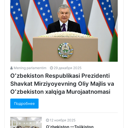
Mening parlamentim
29 декабря 2025
Oʻzbekiston Respublikasi Prezidenti
Shavkat Mirziyoyevning Oliy Majlis va
Oʻzbekiston xalqiga Murojaatnomasi
Подробнее
12 ноября 2025
O‘zbekiston —Tojikiston