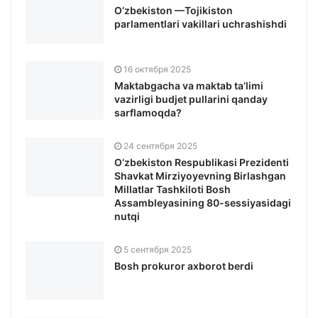
parlamentlari vakillari uchrashishdi
16 октября 2025
Maktabgacha va maktab ta’limi
vazirligi budjet pullarini qanday
sarflamoqda?
24 сентября 2025
O‘zbekiston Respublikasi Prezidenti
Shavkat Mirziyoyevning Birlashgan
Millatlar Tashkiloti Bosh
Assambleyasining 80-sessiyasidagi
nutqi
5 сентября 2025
Bosh prokuror axborot berdi
2 сентября 2025
Qonunchilik hujjatlarini sifatli