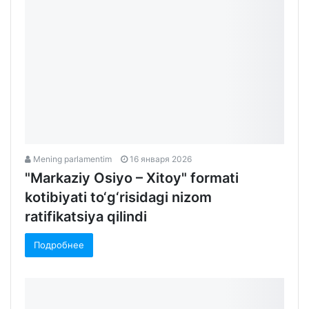
Подробнее
Mening parlamentim
16 января 2026
"Markaziy Osiyo – Xitoy" formati
kotibiyati to‘g‘risidagi nizom
ratifikatsiya qilindi