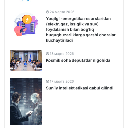
24 марта 2026
Yoqilg‘i-energetika resurslaridan
(elektr, gaz, issiqlik va suv)
foydalanish bilan bog‘liq
huquqbuzarliklarga qarshi choralar
kuchaytiriladi
18 марта 2026
Kosmik soha deputatlar nigohida
17 марта 2026
Sunʼiy intellekt etikasi qabul qilindi