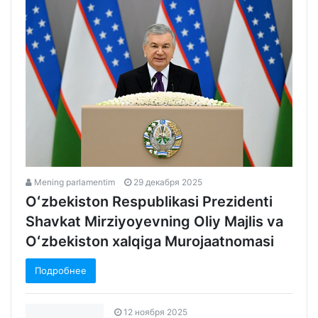
Mening parlamentim
29 декабря 2025
Oʻzbekiston Respublikasi Prezidenti
Shavkat Mirziyoyevning Oliy Majlis va
Oʻzbekiston xalqiga Murojaatnomasi
Подробнее
12 ноября 2025
O‘zbekiston —Tojikiston