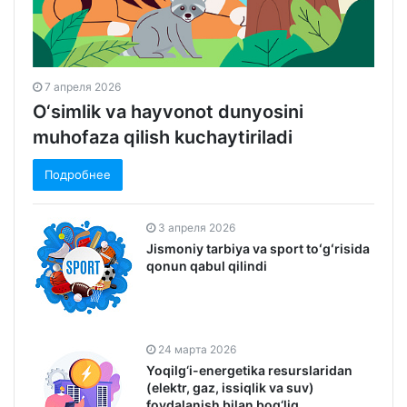
7 апреля 2026
O‘simlik va hayvonot dunyosini
muhofaza qilish kuchaytiriladi
Подробнее
3 апреля 2026
Jismoniy tarbiya va sport toʻgʻrisida
qonun qabul qilindi
24 марта 2026
Yoqilg‘i-energetika resurslaridan
(elektr, gaz, issiqlik va suv)
foydalanish bilan bog‘liq