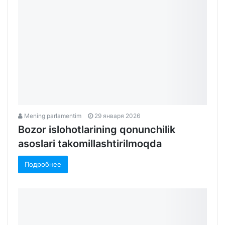
Mening parlamentim
29 января 2026
Bozor islohotlarining qonunchilik
asoslari takomillashtirilmoqda
Подробнее