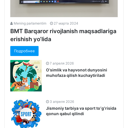
Mening parlamentim
27 марта 2024
BMT Barqaror rivojlanish maqsadlariga
erishish yo‘lida
Подробнее
7 апреля 2026
O‘simlik va hayvonot dunyosini
muhofaza qilish kuchaytiriladi
3 апреля 2026
Jismoniy tarbiya va sport toʻgʻrisida
qonun qabul qilindi