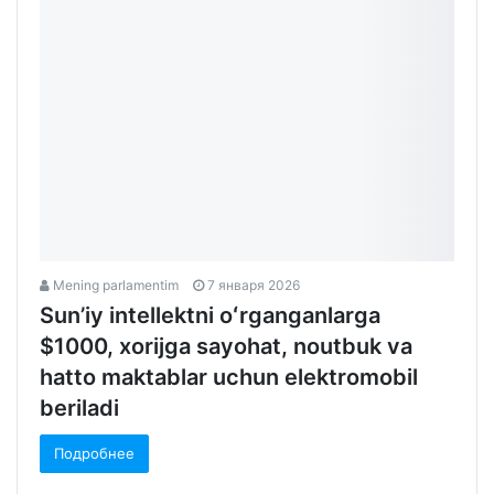
Подробнее
Mening parlamentim
7 января 2026
Sun’iy intellektni oʻrganganlarga
$1000, xorijga sayohat, noutbuk va