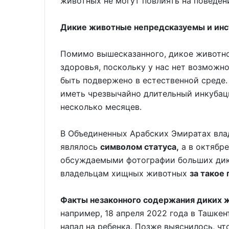
животных не могут повлиять на поведен
Дикие животные непредсказуемы и ин
Помимо вышесказанного, дикое животно
здоровья, поскольку у нас нет возможн
быть подвержено в естественной среде.
иметь чрезвычайно длительный инкубац
несколько месяцев.
В Объединенных Арабских Эмиратах вла
являлось
символом статуса,
а в октябре
обсуждаемыми фотографии больших дики
владельцам хищных животных
з
а такое
Факты незаконного содержания диких 
например, 18 апреля 2022 года в Ташке
напал на ребенка. Позже выяснилось, чт