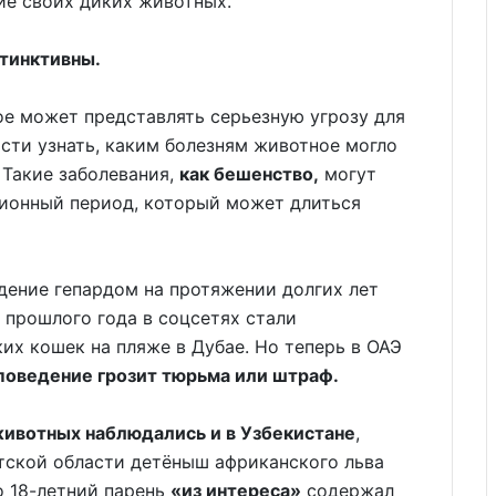
ие своих диких животных.
стинктивны.
е может представлять серьезную угрозу для
ости узнать, каким болезням животное могло
 Такие заболевания,
как бешенство,
могут
ионный период, который может длиться
дение гепардом на протяжении долгих лет
 прошлого года в соцсетях стали
х кошек на пляже в Дубае. Но теперь в ОАЭ
 поведение грозит тюрьма или штраф.
животных наблюдались и в Узбекистане
,
нтской области детёныш африканского льва
о 18-летний парень
«из интереса»
содержал