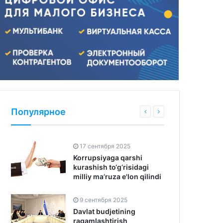
Популярное
17 сентября 2025
Korrupsiyaga qarshi
kurashish to‘g‘risidagi
milliy ma’ruza e'lon qilindi
9 сентября 2025
Davlat budjetining
raqamlashtirish