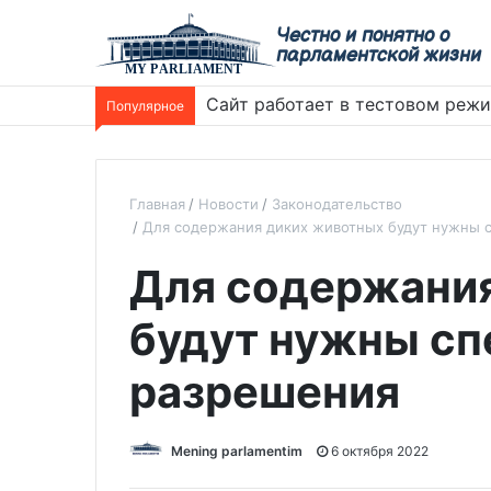
Честно и понятно о
парламентской жизни
Сайт работает в тестовом реж
Популярное
Главная
Новости
Законодательство
Для содержания диких животных будут нужны 
Для содержани
будут нужны с
разрешения
Mening parlamentim
6 октября 2022