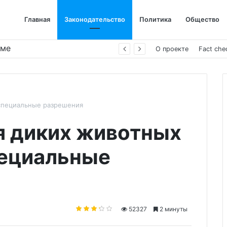
Главная
Законодательство
Политика
Общество
име
О проекте
Fact che
специальные разрешения
я диких животных
пециальные
52327
2 минуты