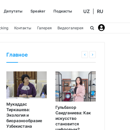
UZ
|
RU
Депутаты
Speaker
Подкасты
cking
Контакты
Галерея
Видеогалерея
Главное
Мукаддас
Гульбахор
Тиркашева:
Саидганиева: Как
Экология и
искусство
биоразнообразие
становится
Узбекистана
цифровым?