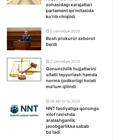
sohasidagi xarajatlari
parlament qo'mitasida
ko'rib chiqildi
5 сентября 2025
Bosh prokuror axborot
berdi
2 сентября 2025
Qonunchilik hujjatlarini
sifatli tayyorlash hamda
norma ijodkorligi holati
ma'lum qilindi
28 августа 2025
NNT faoliyatiga qonunga
xilof ravishda
aralashganlik
javobgarlikka sabab
bo'ladi