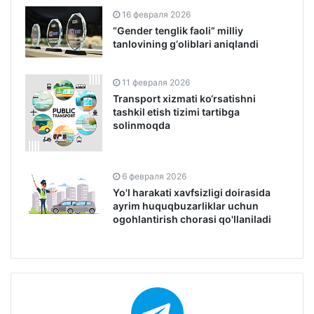
16 февраля 2026
“Gender tenglik faoli” milliy
tanlovining g‘oliblari aniqlandi
11 февраля 2026
Transport xizmati ko‘rsatishni
tashkil etish tizimi tartibga
solinmoqda
6 февраля 2026
Yo'l harakati xavfsizligi doirasida
ayrim huquqbuzarliklar uchun
ogohlantirish chorasi qo'llaniladi