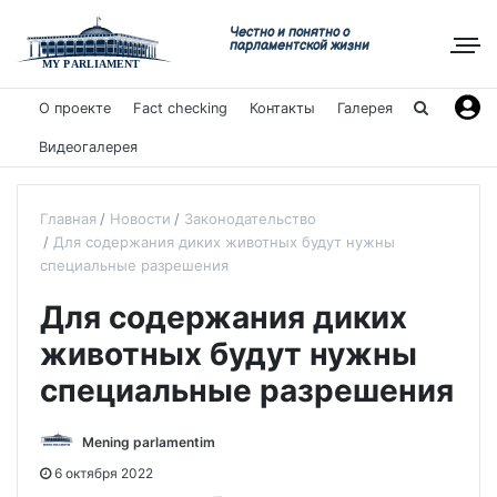
Честно и понятно о
парламентской жизни
О проекте
Fact checking
Контакты
Галерея
Видеогалерея
Главная
Новости
Законодательство
Для содержания диких животных будут нужны
специальные разрешения
Для содержания диких
животных будут нужны
специальные разрешения
Mening parlamentim
6 октября 2022