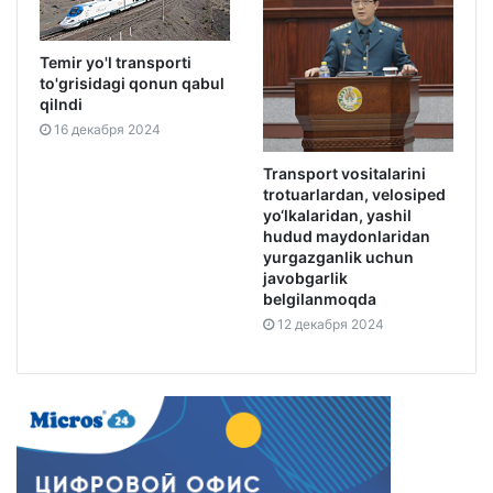
Temir yo'l transporti
to'grisidagi qonun qabul
qilndi
16 декабря 2024
Transport vositalarini
trotuarlardan, velosiped
yo‘lkalaridan, yashil
hudud maydonlaridan
yurgazganlik uchun
javobgarlik
belgilanmoqda
12 декабря 2024