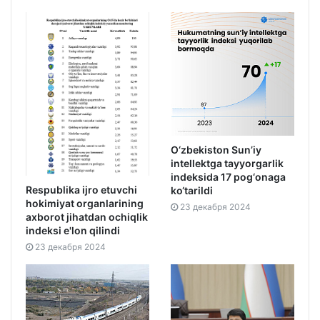
O‘zbekiston Sun’iy
intellektga tayyorgarlik
indeksida 17 pog‘onaga
Respublika ijro etuvchi
ko‘tarildi
hokimiyat organlarining
23 декабря 2024
axborot jihatdan ochiqlik
indeksi e'lon qilindi
23 декабря 2024