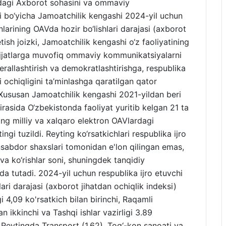
ridagi Axborot sohasini va ommaviy
ri bo‘yicha Jamoatchilik kengashi 2024-yil uchun
larining OAVda hozir bo‘lishlari darajasi (axborot
tish joizki, Jamoatchilik kengashi o‘z faoliyatining
ujjatlarga muvofiq ommaviy kommunikatsiyalarni
berallashtirish va demokratlashtirishga, respublika
i ochiqligini ta’minlashga qaratilgan qator
 Xususan Jamoatchilik kengashi 2021-yildan beri
oirasida O‘zbekistonda faoliyat yuritib kelgan 21 ta
ing milliy va xalqaro elektron OAVlardagi
ingi tuzildi. Reyting ko‘rsatkichlari respublika ijro
nsabdor shaxslari tomonidan e'lon qilingan emas,
 va ko‘rishlar soni, shuningdek tanqidiy
da tutadi. 2024-yil uchun respublika ijro etuvchi
ari darajasi (axborot jihatdan ochiqlik indeksi)
i 4,09 ko'rsatkich bilan birinchi, Raqamli
an ikkinchi va Tashqi ishlar vazirligi 3.89
i. Reytingda Transport (1.62), Tog‘-kon sanoati va