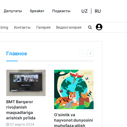
UZ
|
RU
Депутаты
Speaker
Подкасты
cking
Контакты
Галерея
Видеогалерея
Главное
BMT Barqaror
rivojlanish
maqsadlariga
O‘simlik va
erishish yo‘lida
hayvonot dunyosini
27 марта 2024
muhofaza qilish