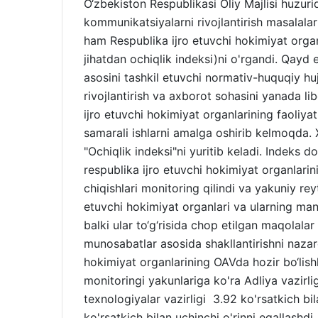
O‘zbekiston Respublikasi Oliy Majlisi huzu
kommunikatsiyalarni rivojlantirish masalala
ham Respublika ijro etuvchi hokimiyat organ
jihatdan ochiqlik indeksi)ni o'rgandi. Qayd e
asosini tashkil etuvchi normativ-huquqiy h
rivojlantirish va axborot sohasini yanada li
ijro etuvchi hokimiyat organlarining faoliyat
samarali ishlarni amalga oshirib kelmoqda.
"Ochiqlik indeksi"ni yuritib keladi. Indeks d
respublika ijro etuvchi hokimiyat organlarin
chiqishlari monitoring qilindi va yakuniy reyt
etuvchi hokimiyat organlari va ularning ma
balki ular to‘g‘risida chop etilgan maqolalar
munosabatlar asosida shakllantirishni nazar
hokimiyat organlarining OAVda hozir bo‘lishl
monitoringi yakunlariga ko'ra Adliya vazirlig
texnologiyalar vazirligi 3.92 ko'rsatkich bil
ko'rsatkich bilan uchinchi o'rinni egallashd