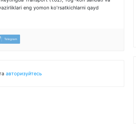
vazirliklari eng yomon ko'rsatkichlarni qayd
Telegram
ста
авторизуйтесь