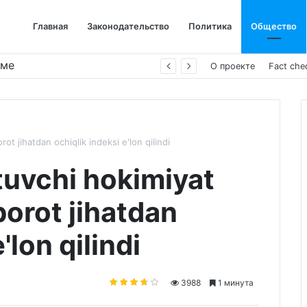
Главная
Законодательство
Политика
Общество
име
О проекте
Fact che
ot jihatdan ochiqlik indeksi e'lon qilindi
etuvchi hokimiyat
borot jihatdan
'lon qilindi
3988
1 минута