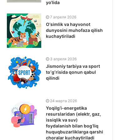
yo‘lida
7 апреля 2026
O‘simlik va hayvonot
dunyosini muhofaza qilish
kuchaytiriladi
3 апреля 2026
Jismoniy tarbiya va sport
toʻgʻrisida qonun qabul
qilindi
24 марта 2026
Yoqilg‘i-energetika
resurslaridan (elektr, gaz,
issiqlik va suv)
foydalanish bilan bog‘liq
huquqbuzarliklarga qarshi
choralar kuchaytiriladi