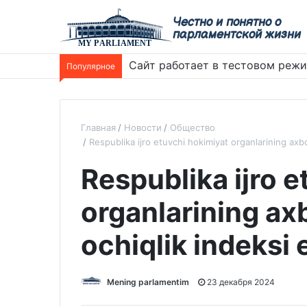
Честно и понятно о
парламентской жизни
Сайт работает в тестовом реж
Популярное
Главная
Новости
Общество
Respublika ijro etuvchi hokimiyat organlarining axbor
Respublika ijro 
organlarining ax
ochiqlik indeksi e
Mening parlamentim
23 декабря 2024