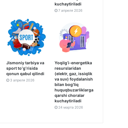
kuchaytiriladi
7 апреля 2026
Jismoniy tarbiya va
Yoqilg‘i-energetika
sport toʻgʻrisida
resurslaridan
qonun qabul qilindi
(elektr, gaz, issiqlik
va suv) foydalanish
3 апреля 2026
bilan bog‘liq
huquqbuzarliklarga
qarshi choralar
kuchaytiriladi
24 марта 2026