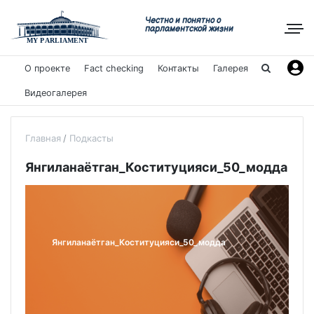
Честно и понятно о
парламентской жизни
О проекте
Fact checking
Контакты
Галерея
Видеогалерея
Главная
Подкасты
Янгиланаётган_Коституцияси_50_модда
Янгиланаётган_Коституцияси_50_модда