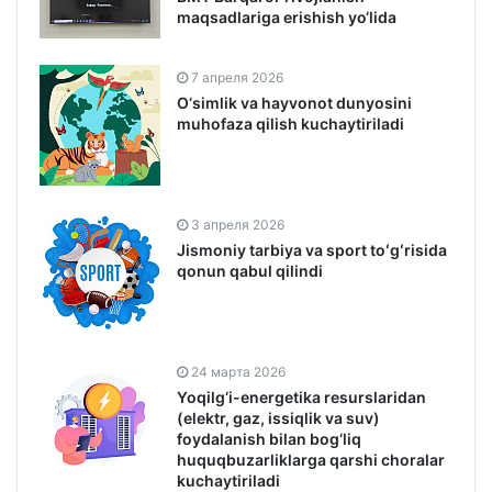
maqsadlariga erishish yo‘lida
7 апреля 2026
O‘simlik va hayvonot dunyosini
muhofaza qilish kuchaytiriladi
3 апреля 2026
Jismoniy tarbiya va sport toʻgʻrisida
qonun qabul qilindi
24 марта 2026
Yoqilg‘i-energetika resurslaridan
(elektr, gaz, issiqlik va suv)
foydalanish bilan bog‘liq
huquqbuzarliklarga qarshi choralar
kuchaytiriladi