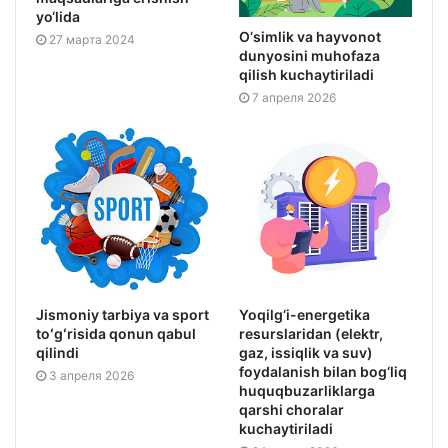
yo‘lida
O‘simlik va hayvonot
27 марта 2024
dunyosini muhofaza
qilish kuchaytiriladi
7 апреля 2026
Jismoniy tarbiya va sport
Yoqilg‘i-energetika
toʻgʻrisida qonun qabul
resurslaridan (elektr,
qilindi
gaz, issiqlik va suv)
foydalanish bilan bog‘liq
3 апреля 2026
huquqbuzarliklarga
qarshi choralar
kuchaytiriladi