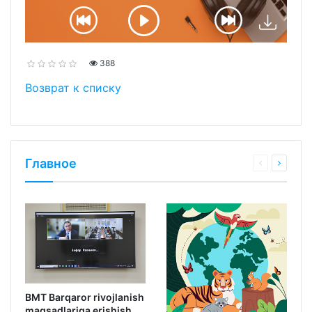
388
Возврат к списку
Главное
BMT Barqaror rivojlanish
maqsadlariga erishish