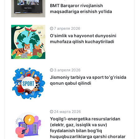
BMT Barqaror rivojlanish
maqsadlariga erishish yo‘lida
7 апреля 2026
O‘simlik va hayvonot dunyosini
muhofaza qilish kuchaytiriladi
3 апреля 2026
Jismoniy tarbiya va sport toʻgʻrisida
qonun qabul qilindi
24 марта 2026
Yoqilg‘i-energetika resurslaridan
(elektr, gaz, issiqlik va suv)
foydalanish bilan bog‘liq
huquqbuzarliklarga qarshi choralar