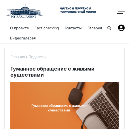
Честно и понятно о
парламентской жизни
О проекте
Fact checking
Контакты
Галерея
Видеогалерея
Главная
Подкасты
Гуманное обращение с живыми
существами
Гуманное обращение с живыми
существами