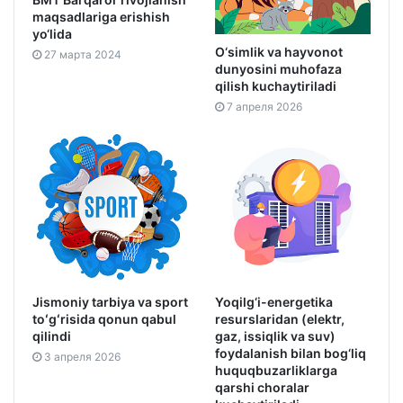
maqsadlariga erishish
yo‘lida
O‘simlik va hayvonot
27 марта 2024
dunyosini muhofaza
qilish kuchaytiriladi
7 апреля 2026
Jismoniy tarbiya va sport
Yoqilg‘i-energetika
toʻgʻrisida qonun qabul
resurslaridan (elektr,
qilindi
gaz, issiqlik va suv)
foydalanish bilan bog‘liq
3 апреля 2026
huquqbuzarliklarga
qarshi choralar