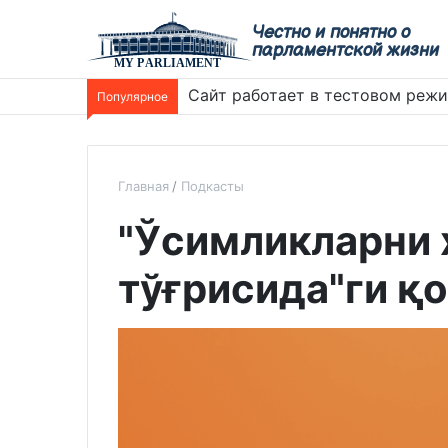
Честно и понятно о
парламентской жизни
Сайт работает в тестовом реж
Популярное
Главная
Подкасты
"Ўсимликларни
тўғрисида"ги қ