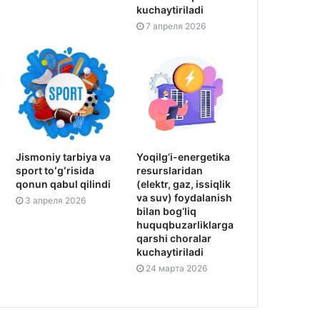
kuchaytiriladi
7 апреля 2026
Jismoniy tarbiya va
Yoqilg‘i-energetika
sport toʻgʻrisida
resurslaridan
qonun qabul qilindi
(elektr, gaz, issiqlik
va suv) foydalanish
3 апреля 2026
bilan bog‘liq
huquqbuzarliklarga
qarshi choralar
kuchaytiriladi
24 марта 2026