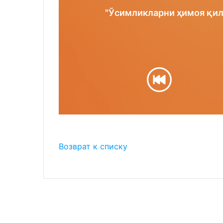
"Ўсимликларни ҳимоя қил
Возврат к списку