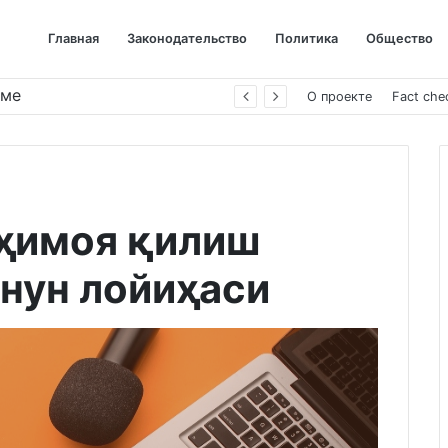
Главная
Законодательство
Политика
Общество
име
О проекте
Fact che
 ҳимоя қилиш
онун лойиҳаси