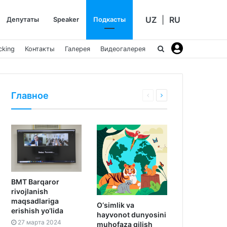
UZ
|
RU
Депутаты
Speaker
Подкасты
cking
Контакты
Галерея
Видеогалерея
Главное
BMT Barqaror
rivojlanish
maqsadlariga
O‘simlik va
erishish yo‘lida
hayvonot dunyosini
27 марта 2024
muhofaza qilish