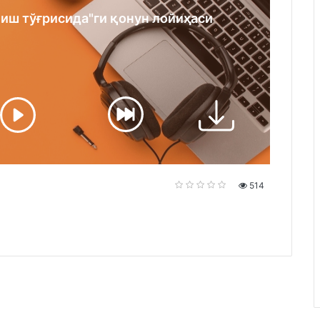
иш тўғрисида"ги қонун лойиҳаси
514