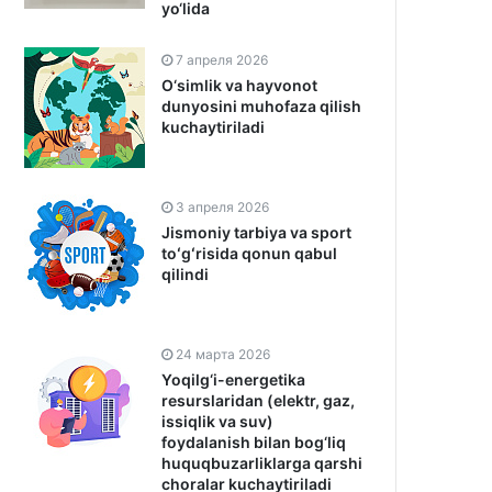
yo‘lida
7 апреля 2026
O‘simlik va hayvonot
dunyosini muhofaza qilish
kuchaytiriladi
3 апреля 2026
Jismoniy tarbiya va sport
toʻgʻrisida qonun qabul
qilindi
24 марта 2026
Yoqilg‘i-energetika
resurslaridan (elektr, gaz,
issiqlik va suv)
foydalanish bilan bog‘liq
huquqbuzarliklarga qarshi
choralar kuchaytiriladi