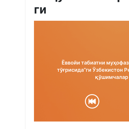
ги
Ёввойи табиатни муҳофаз
тўғрисида”ги Ўзбекистон Р
қўшимчалар 