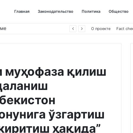
Главная
Законодательство
Политика
Общество
име
О проекте
Fact che
и муҳофаза қилиш
даланиш
збекистон
онунига ўзгартиш
киритиш ҳақида”