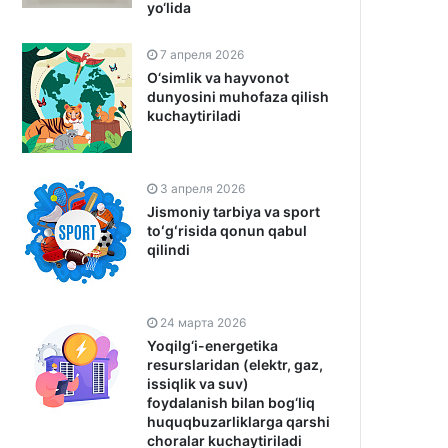
yo‘lida
7 апреля 2026
O‘simlik va hayvonot
dunyosini muhofaza qilish
kuchaytiriladi
3 апреля 2026
Jismoniy tarbiya va sport
toʻgʻrisida qonun qabul
qilindi
24 марта 2026
Yoqilg‘i-energetika
resurslaridan (elektr, gaz,
issiqlik va suv)
foydalanish bilan bog‘liq
huquqbuzarliklarga qarshi
choralar kuchaytiriladi