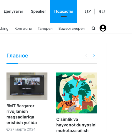
UZ
|
RU
Депутаты
Speaker
Подкасты
cking
Контакты
Галерея
Видеогалерея
Главное
BMT Barqaror
rivojlanish
maqsadlariga
O‘simlik va
erishish yo‘lida
hayvonot dunyosini
27 марта 2024
muhofaza qilish