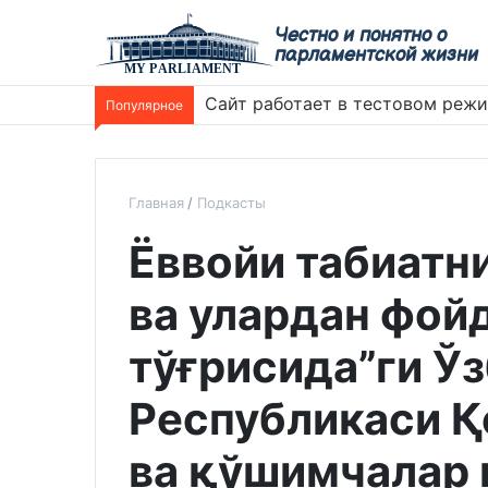
Честно и понятно о
парламентской жизни
Сайт работает в тестовом реж
Популярное
Главная
Подкасты
Ёввойи табиатн
ва улардан фой
тўғрисида”ги Ў
Республикаси Қ
ва қўшимчалар 