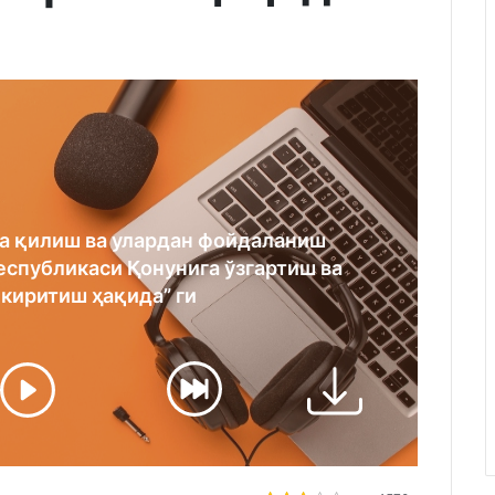
а қилиш ва улардан фойдаланиш
еспубликаси Қонунига ўзгартиш ва
киритиш ҳақида” ги