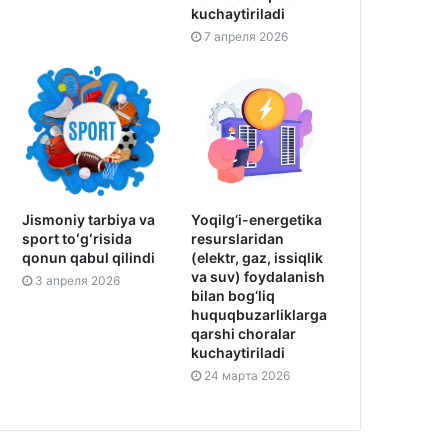
kuchaytiriladi
7 апреля 2026
Jismoniy tarbiya va
Yoqilg‘i-energetika
sport toʻgʻrisida
resurslaridan
qonun qabul qilindi
(elektr, gaz, issiqlik
va suv) foydalanish
3 апреля 2026
bilan bog‘liq
huquqbuzarliklarga
qarshi choralar
kuchaytiriladi
24 марта 2026