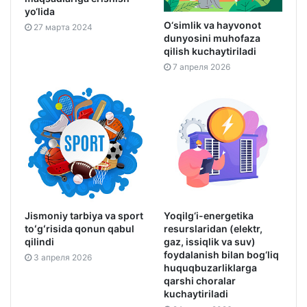
yo‘lida
O‘simlik va hayvonot
27 марта 2024
dunyosini muhofaza
qilish kuchaytiriladi
7 апреля 2026
Jismoniy tarbiya va sport
Yoqilg‘i-energetika
toʻgʻrisida qonun qabul
resurslaridan (elektr,
qilindi
gaz, issiqlik va suv)
foydalanish bilan bog‘liq
3 апреля 2026
huquqbuzarliklarga
qarshi choralar
kuchaytiriladi