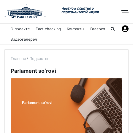
Честно и понятно о
парламентской жизни
О проекте
Fact checking
Контакты
Галерея
Видеогалерея
Главная
Подкасты
Parlament soʻrovi
Parlament soʻrovi