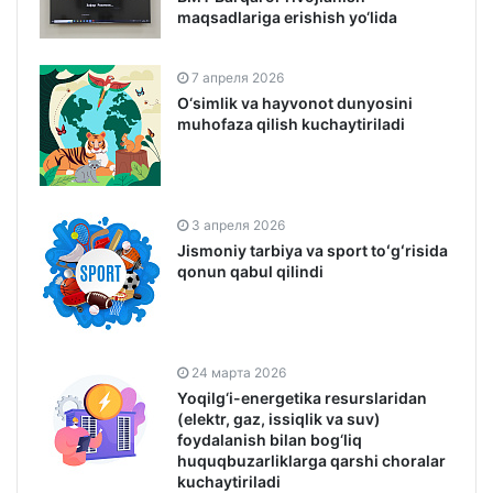
maqsadlariga erishish yo‘lida
7 апреля 2026
O‘simlik va hayvonot dunyosini
muhofaza qilish kuchaytiriladi
3 апреля 2026
Jismoniy tarbiya va sport toʻgʻrisida
qonun qabul qilindi
24 марта 2026
Yoqilg‘i-energetika resurslaridan
(elektr, gaz, issiqlik va suv)
foydalanish bilan bog‘liq
huquqbuzarliklarga qarshi choralar
kuchaytiriladi