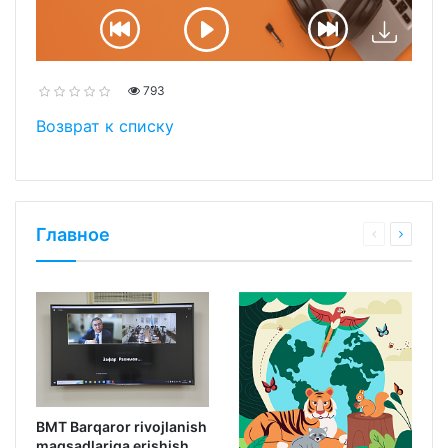
793
Возврат к списку
Главное
BMT Barqaror rivojlanish
maqsadlariga erishish