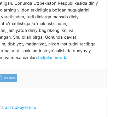
etilgan. Qonunda O‘zbekiston Respublikasida diniy
larning vijdon erkinligiga bo‘lgan huquqlarini
 yaratishdan, turli dinlarga mansub diniy
at o‘rnatilishiga ko‘maklashishdan,
n, jamiyatda diniy bag‘rikenglikni va
langan. Shu bilan birga, Qonunda davlat
lim, tibbiyot, madaniyat, nikoh institutini tartibga
ormalarini shakllantirish yo'nalishida dunyoviy
lari va mexanizmlari
belgilanmoqda
.
Telegram
ста
авторизуйтесь