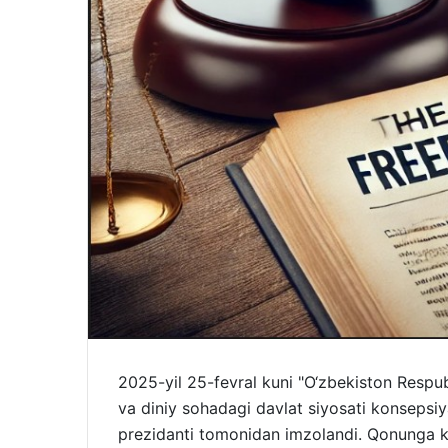
2025-yil 25-fevral kuni "O‘zbekiston Respubl
va diniy sohadagi davlat siyosati konsepsiy
prezidanti tomonidan imzolandi. Qonunga ko