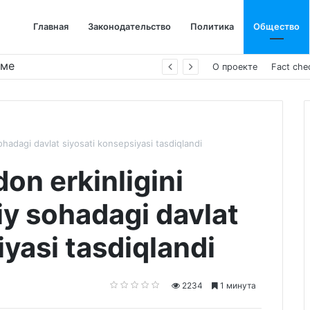
Главная
Законодательство
Политика
Общество
име
О проекте
Fact che
sohadagi davlat siyosati konsepsiyasi tasdiqlandi
don erkinligini
iy sohadagi davlat
iyasi tasdiqlandi
2234
1 минута