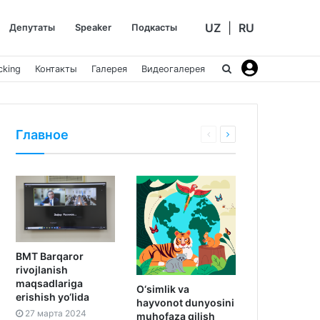
UZ
|
RU
Депутаты
Speaker
Подкасты
cking
Контакты
Галерея
Видеогалерея
Главное
BMT Barqaror
rivojlanish
maqsadlariga
O‘simlik va
erishish yo‘lida
hayvonot dunyosini
27 марта 2024
muhofaza qilish