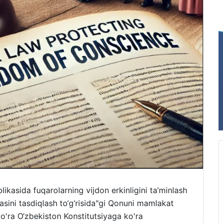
ikasida fuqarolarning vijdon erkinligini ta’minlash
asini tasdiqlash to‘g‘risida"gi Qonuni mamlakat
'ra O‘zbekiston Konstitutsiyaga ko'ra