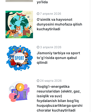
yo‘lida
7 апреля 2026
O‘simlik va hayvonot
dunyosini muhofaza qilish
kuchaytiriladi
3 апреля 2026
Jismoniy tarbiya va sport
toʻgʻrisida qonun qabul
qilindi
24 марта 2026
Yoqilg‘i-energetika
resurslaridan (elektr, gaz,
issiqlik va suv)
foydalanish bilan bog‘liq
huquqbuzarliklarga qarshi
choralar kuchaytiriladi