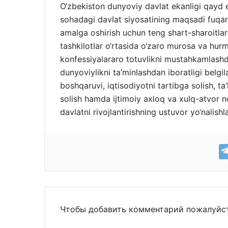
O‘zbekiston dunyoviy davlat ekanligi qayd 
sohadagi davlat siyosatining maqsadi fuqaro
amalga oshirish uchun teng shart-sharoitlar
tashkilotlar o‘rtasida o‘zaro murosa va hurm
konfessiyalararo totuvlikni mustahkamlashda
dunyoviylikni ta’minlashdan iboratligi belgi
boshqaruvi, iqtisodiyotni tartibga solish, ta’
solish hamda ijtimoiy axloq va xulq-atvor n
davlatni rivojlantirishning ustuvor yo‘nalish
Чтобы добавить комментарий пожалуй