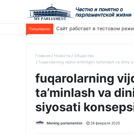
Честно и понятно о
парламентской жизни
Сайт работает в тестовом реж
Популярное
Главная
Новости
Общество
fuqarolarning vijdon erkinligini ta’minlash va diniy 
fuqarolarning vij
ta’minlash va din
siyosati konseps
Mening parlamentim
28 февраля 2025