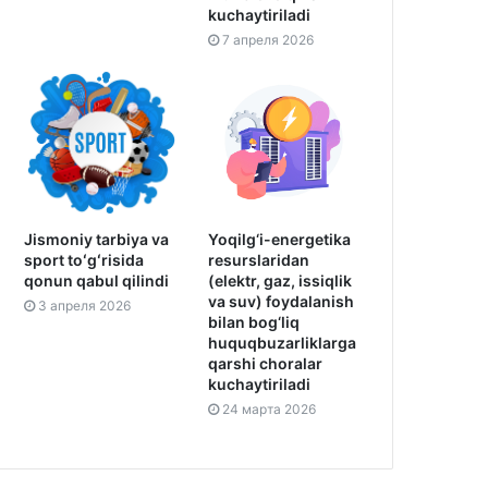
kuchaytiriladi
7 апреля 2026
Jismoniy tarbiya va
Yoqilg‘i-energetika
sport toʻgʻrisida
resurslaridan
qonun qabul qilindi
(elektr, gaz, issiqlik
va suv) foydalanish
3 апреля 2026
bilan bog‘liq
huquqbuzarliklarga
qarshi choralar
kuchaytiriladi
24 марта 2026