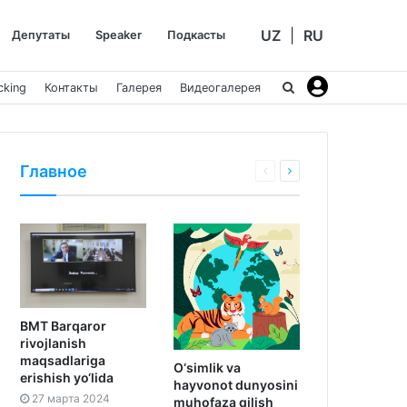
UZ
|
RU
Депутаты
Speaker
Подкасты
cking
Контакты
Галерея
Видеогалерея
Главное
BMT Barqaror
rivojlanish
maqsadlariga
O‘simlik va
erishish yo‘lida
hayvonot dunyosini
27 марта 2024
muhofaza qilish