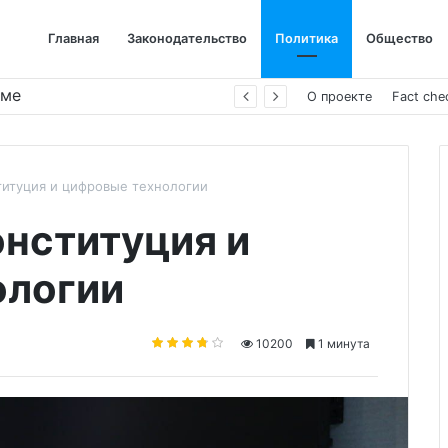
Главная
Законодательство
Политика
Общество
име
О проекте
Fact che
итуция и цифровые технологии
нституция и
ологии
10200
1 минута