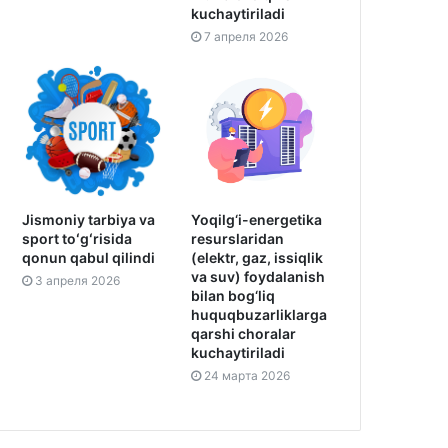
kuchaytiriladi
7 апреля 2026
Jismoniy tarbiya va
Yoqilg‘i-energetika
sport toʻgʻrisida
resurslaridan
qonun qabul qilindi
(elektr, gaz, issiqlik
va suv) foydalanish
3 апреля 2026
bilan bog‘liq
huquqbuzarliklarga
qarshi choralar
kuchaytiriladi
24 марта 2026