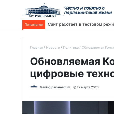
Честно и понятно о
парламентской жизни
Сайт работает в тестовом реж
Популярное
Главная
Новости
Политика
Обновляемая Конст
Обновляемая Ко
цифровые техн
Mening parlamentim
27 марта 2023