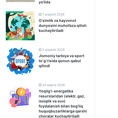
yo‘lida
7 апреля 2026
O‘simlik va hayvonot
dunyosini muhofaza qilish
kuchaytiriladi
3 апреля 2026
Jismoniy tarbiya va sport
toʻgʻrisida qonun qabul
qilindi
24 марта 2026
Yoqilg‘i-energetika
resurslaridan (elektr, gaz,
issiqlik va suv)
foydalanish bilan bog‘liq
huquqbuzarliklarga qarshi
choralar kuchaytiriladi