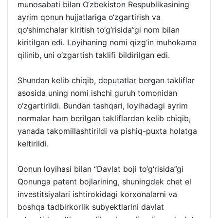
munosabati bilan O‘zbekiston Respublikasining
ayrim qonun hujjatlariga o‘zgartirish va
qo‘shimchalar kiritish to‘g‘risida”gi nom bilan
kiritilgan edi. Loyihaning nomi qizg‘in muhokama
qilinib, uni o‘zgartish taklifi bildirilgan edi.
Shundan kelib chiqib, deputatlar bergan takliflar
asosida uning nomi ishchi guruh tomonidan
o‘zgartirildi. Bundan tashqari, loyihadagi ayrim
normalar ham berilgan takliflardan kelib chiqib,
yanada takomillashtirildi va pishiq-puxta holatga
keltirildi.
Qonun loyihasi bilan “Davlat boji to‘g‘risida”gi
Qonunga patent bojlarining, shuningdek chet el
investitsiyalari ishtirokidagi korxonalarni va
boshqa tadbirkorlik subyektlarini davlat