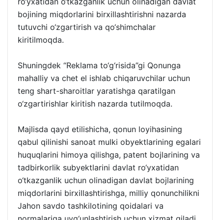
ro‘yxatidan o‘tkazganlik uchun olinadigan davlat
bojining miqdorlarini birxillashtirishni nazarda
tutuvchi o‘zgartirish va qo‘shimchalar
kiritilmoqda.
Shuningdek “Reklama to‘g‘risida”gi Qonunga
mahalliy va chet el ishlab chiqaruvchilar uchun
teng shart-sharoitlar yaratishga qaratilgan
o‘zgartirishlar kiritish nazarda tutilmoqda.
Majlisda qayd etilishicha, qonun loyihasining
qabul qilinishi sanoat mulki obyektlarining egalari
huquqlarini himoya qilishga, patent bojlarining va
tadbirkorlik subyektlarini davlat ro‘yxatidan
o‘tkazganlik uchun olinadigan davlat bojlarining
miqdorlarini birxillashtirishga, milliy qonunchilikni
Jahon savdo tashkilotining qoidalari va
normalariga uyg‘unlashtirish uchun xizmat qiladi.