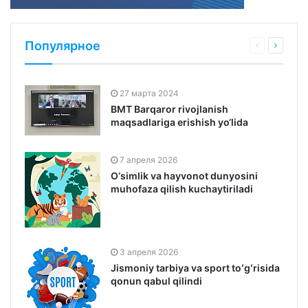
Популярное
27 марта 2024
BMT Barqaror rivojlanish
maqsadlariga erishish yo‘lida
7 апреля 2026
O‘simlik va hayvonot dunyosini
muhofaza qilish kuchaytiriladi
3 апреля 2026
Jismoniy tarbiya va sport toʻgʻrisida
qonun qabul qilindi