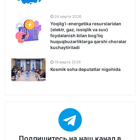
24 марта 2026
Yoqilg‘i-energetika resurslaridan
(elektr, gaz, issiqlik va suv)
foydalanish bilan bog‘liq
huquqbuzarliklarga qarshi choralar
kuchaytiriladi
18 марта 2026
Kosmik soha deputatlar nigohida
Подпишитесь на наш канал в