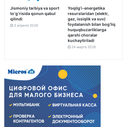
Jismoniy tarbiya va sport
Yoqilg‘i-energetika
toʻgʻrisida qonun qabul
resurslaridan (elektr,
qilindi
gaz, issiqlik va suv)
foydalanish bilan bog‘liq
3 апреля 2026
huquqbuzarliklarga
qarshi choralar
kuchaytiriladi
24 марта 2026