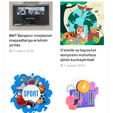
BMT Barqaror rivojlanish
maqsadlariga erishish
yo‘lida
O‘simlik va hayvonot
27 марта 2024
dunyosini muhofaza
qilish kuchaytiriladi
7 апреля 2026