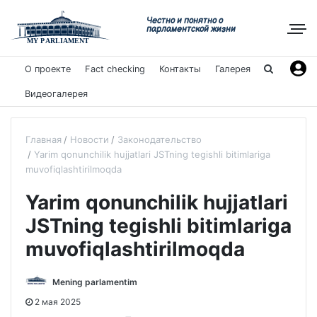
Честно и понятно о
парламентской жизни
О проекте
Fact checking
Контакты
Галерея
Видеогалерея
Главная
Новости
Законодательство
Yarim qonunchilik hujjatlari JSTning tegishli bitimlariga
muvofiqlashtirilmoqda
Yarim qonunchilik hujjatlari
JSTning tegishli bitimlariga
muvofiqlashtirilmoqda
Mening parlamentim
2 мая 2025