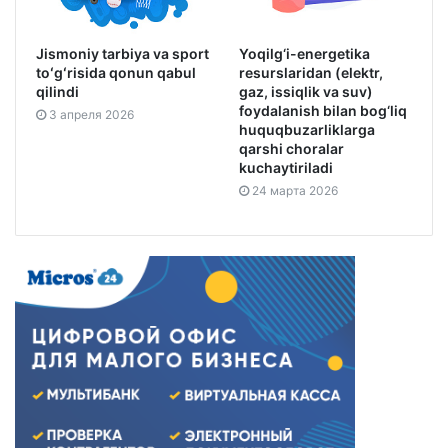
Jismoniy tarbiya va sport
Yoqilg‘i-energetika
toʻgʻrisida qonun qabul
resurslaridan (elektr,
qilindi
gaz, issiqlik va suv)
foydalanish bilan bog‘liq
3 апреля 2026
huquqbuzarliklarga
qarshi choralar
kuchaytiriladi
24 марта 2026