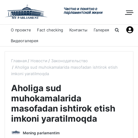
Честно и понятно о
парламентской жизни
О проекте
Fact checking
Контакты
Галерея
Видеогалерея
Главная
Новости
Законодательство
Aholiga sud muhokamalarida masofadan ishtirok etish
imkoni yaratilmoqda
Aholiga sud
muhokamalarida
masofadan ishtirok etish
imkoni yaratilmoqda
Mening parlamentim