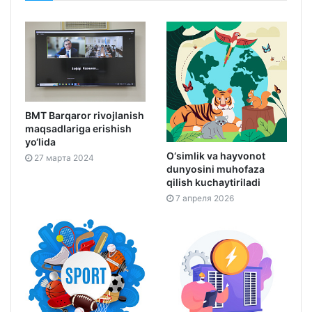
BMT Barqaror rivojlanish
maqsadlariga erishish
yo‘lida
O‘simlik va hayvonot
27 марта 2024
dunyosini muhofaza
qilish kuchaytiriladi
7 апреля 2026