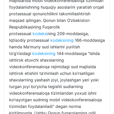
majlislarida mobil videokonferensaloqa tizimidan
foydalanishning huquqiy asoslarini yaratish orqali
protsessual qonunchilikni takomillashtirish
maqsad qilingan. Qonun bilan O‘zbekiston
Respublikasining Fuqarolik
protsessual
kodeksi
ning 209-moddasiga,
Iqtisodiy protsessual
kodeksining
166-moddasiga
hamda Ma’muriy sud ishlarini yuritish
to‘g‘risidagi
kodeksining
144-moddasiga "Ishda
ishtirok etuvchi shaxslarning
videokonferensaloqa rejimidagi sud majlisida
ishtirok etishini ta’minlash uchun ko‘rsatilgan
shaxslarning yashash joyi, joylashgan yeri yoki
turgan joyi bo‘yicha tegishli sudlarning
videokonferensaloqa tizimlaridan yoxud ishni
ko‘rayotgan sudning mobil videokonferensaloqa
tizimidan foydalaniladi" degan norma
kiritilmoqda. Ushbu Qonun fuqarolarning odil