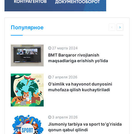
Популярное
27 марта 2024
BMT Barqaror rivojlanish
maqsadlariga erishish yo‘lida
7 апреля 2026
O‘simlik va hayvonot dunyosini
muhofaza qilish kuchaytiriladi
3 апреля 2026
Jismoniy tarbiya va sport toʻgʻrisida
qonun qabul qilindi