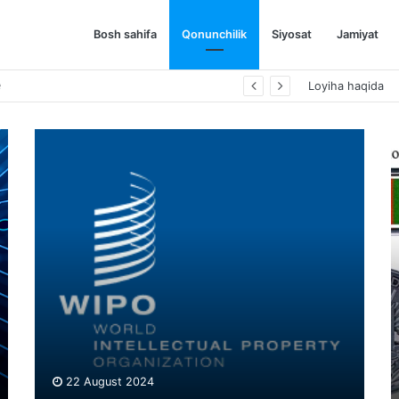
Bosh sahifa
Qonunchilik
Siyosat
Jamiyat
е
Loyiha haqida
22 August 2024