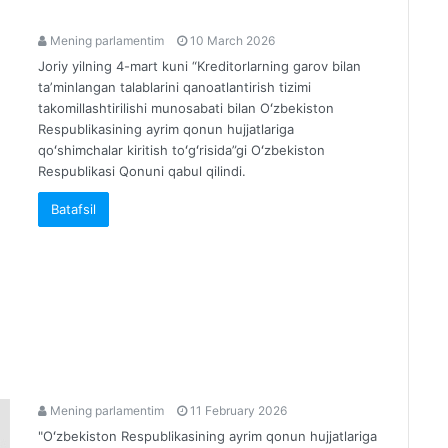
Mening parlamentim
10 March 2026
Joriy yilning 4-mart kuni “Kreditorlarning garov bilan
taʼminlangan talablarini qanoatlantirish tizimi
takomillashtirilishi munosabati bilan Oʻzbekiston
Respublikasining ayrim qonun hujjatlariga
qoʻshimchalar kiritish toʻgʻrisida”gi Oʻzbekiston
Respublikasi Qonuni qabul qilindi.
Batafsil
Mening parlamentim
11 February 2026
"Oʻzbekiston Respublikasining ayrim qonun hujjatlariga