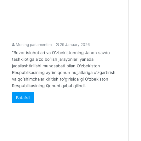
Mening parlamentim
29 January 2026
"Bozor islohotlari va Oʻzbekistonning Jahon savdo
tashkilotiga aʼzo boʻlish jarayonlari yanada
jadallashtirilishi munosabati bilan Oʻzbekiston
Respublikasining ayrim qonun hujjatlariga oʻzgartirish
va qoʻshimchalar kiritish toʻgʻrisida"gi Oʻzbekiston
Respublikasining Qonuni qabul qilindi.
Batafsil