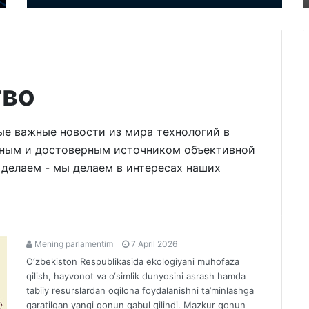
тво
ые важные новости из мира технологий в
жным и достоверным источником объективной
 делаем - мы делаем в интересах наших
Mening parlamentim
7 April 2026
O‘zbekiston Respublikasida ekologiyani muhofaza
qilish, hayvonot va o‘simlik dunyosini asrash hamda
tabiiy resurslardan oqilona foydalanishni ta’minlashga
qaratilgan yangi qonun qabul qilindi. Mazkur qonun