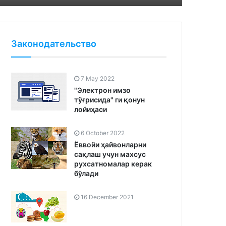
Законодательство
7 May 2022
"Электрон имзо
тўғрисида" ги қонун
лойиҳаси
6 October 2022
Ёввойи ҳайвонларни
сақлаш учун махсус
рухсатномалар керак
бўлади
16 December 2021