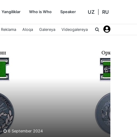
UZ
|
RU
Yangiliklar
Who is Who
Speaker
Reklama
Aloqa
Galereya
Videogalereya
6 September 2024