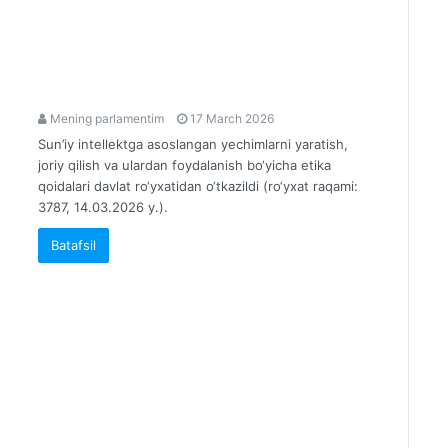
Mening parlamentim
17 March 2026
Sun’iy intellektga asoslangan yechimlarni yaratish,
joriy qilish va ulardan foydalanish bo‘yicha etika
qoidalari davlat ro‘yxatidan o‘tkazildi (ro‘yxat raqami:
3787, 14.03.2026 y.).
Batafsil