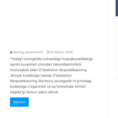
Mening parlamentim
24 March 2026
"Yoqilgʻi-energetika sohasidagi huquqbuzarliklarga
qarshi kurashish choralari takomillashtirilishi
munosabati bilan Oʻzbekiston Respublikasining
Jinoyat kodeksiga hamda Oʻzbekiston
Respublikasining Maʼmuriy javobgarlik toʻgʻrisidagi
kodeksiga oʻzgartirish va qoʻshimchalar kiritish
haqida"gi Qonun qabul qilindi.
Batafsil