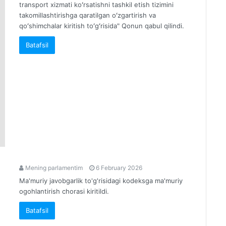
transport xizmati koʻrsatishni tashkil etish tizimini
takomillashtirishga qaratilgan oʻzgartirish va
qoʻshimchalar kiritish toʻgʻrisida" Qonun qabul qilindi.
Batafsil
Mening parlamentim
6 February 2026
Ma'muriy javobgarlik to'g'risidagi kodeksga ma'muriy
ogohlantirish chorasi kiritildi.
Batafsil