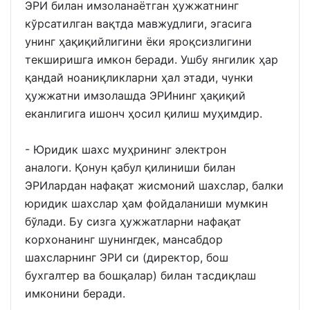
ЭРИ билан имзоланаётган ҳужжатнинг
кўрсатилган вақтда мавжудлиги, эгасига
унинг ҳақиқийлигини ёки яроқсизлигини
текширишга имкон беради. Ушбу янгилик ҳар
қандай ноаниқликларни ҳал этади, чунки
ҳужжатни имзолашда ЭРИнинг ҳақиқий
еканлигига ишонч ҳосил қилиш муҳимдир.
- Юридик шахс муҳрининг электрон
аналоги. Қонун қабул қилиниши билан
ЭРИлардан нафақат жисмоний шахслар, балки
юридик шахслар ҳам фойдаланиши мумкин
бўлади. Бу сизга ҳужжатларни нафақат
корхонанинг шунингдек, мансабдор
шахсларнинг ЭРИ си (директор, бош
бухгалтер ва бошқалар) билан тасдиқлаш
имконини беради.