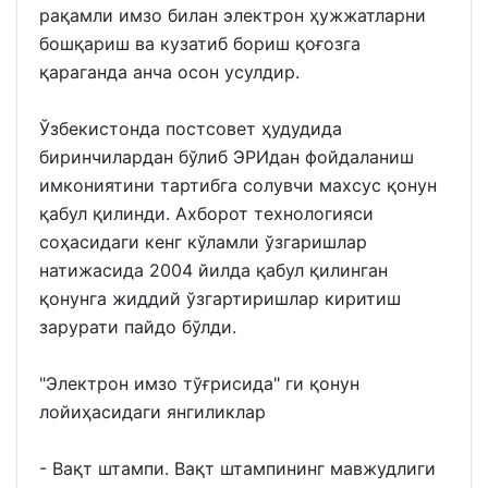
рақамли имзо билан электрон ҳужжатларни
бошқариш ва кузатиб бориш қоғозга
қараганда анча осон усулдир.
Ўзбекистонда постсовет ҳудудида
биринчилардан бўлиб ЭРИдан фойдаланиш
имкониятини тартибга солувчи махсус қонун
қабул қилинди. Ахборот технологияси
соҳасидаги кенг кўламли ўзгаришлар
натижасида 2004 йилда қабул қилинган
қонунга жиддий ўзгартиришлар киритиш
зарурати пайдо бўлди.
"Электрон имзо тўғрисида" ги қонун
лойиҳасидаги янгиликлар
- Вақт штампи. Вақт штампининг мавжудлиги