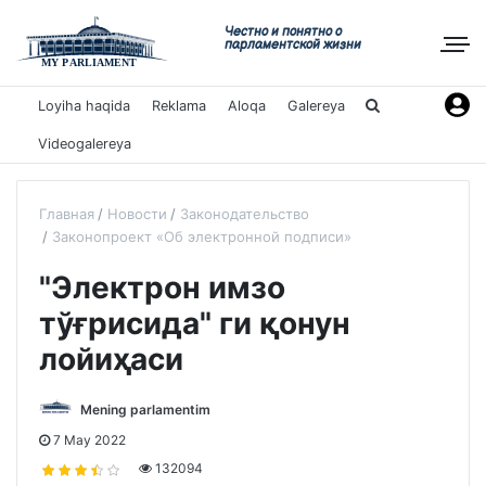
Честно и понятно о
парламентской жизни
Loyiha haqida
Reklama
Aloqa
Galereya
Videogalereya
Главная
Новости
Законодательство
Законопроект «Об электронной подписи»
"Электрон имзо
тўғрисида" ги қонун
лойиҳаси
Mening parlamentim
7 May 2022
132094