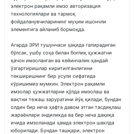
электрон рақамли имзо авторизация
технологиялари ва тармоқ
фойдаланувчиларининг муҳим ишончли
элементига айланиб бормоқда.
Агарда ЭРИ тушунчаси ҳақида гапирадиган
бўлсак, ушбу соҳа билан боғлиқ ҳужжатни
қачон имзоланган ва кейинчалик қандай
ўзгартиришлар киритилганлигини
текширишнинг бир усули сифатида
кўришимиз мумкин. Электрон рақамли
имзолар ҳужжатларни қўлда имзолаш ва
вақтни тежаш заруратини йўқ қилади, бундан
олдин бир неча ҳафта давом этган тасдиқлаш
жараёнлари эндиликда ва бир неча дақиқа
ичида имзоланади ҳамда электрон шаклда
юборилади. Бундан ташқари, электрон