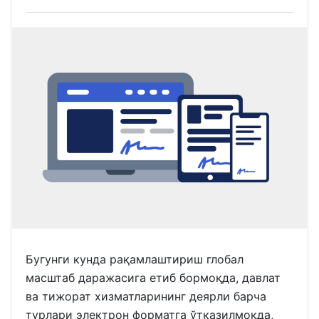
Бугунги кунда рақамлаштириш глобал
масштаб даражасига етиб бормоқда, давлат
ва тижорат хизматларининг деярли барча
турлари электрон форматга ўтказилмоқда,